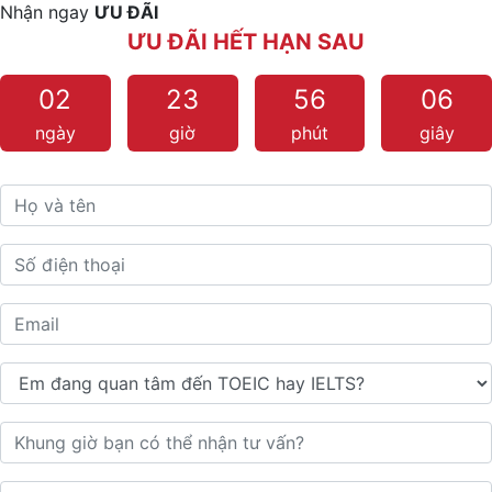
Nhận ngay
ƯU ĐÃI
ƯU ĐÃI HẾT HẠN SAU
02
23
56
05
ngày
giờ
phút
giây