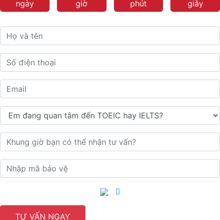
ngày
giờ
phút
giây
TƯ VẤN NGAY