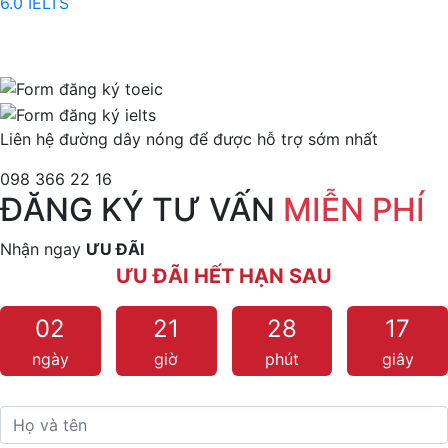
6.0 IELTS
Liên hệ đường dây nóng để được hỗ trợ sớm nhất
098 366 22 16
ĐĂNG KÝ TƯ VẤN
MIỄN PHÍ
Nhận ngay
ƯU ĐÃI
ƯU ĐÃI HẾT HẠN SAU
02
21
28
15
ngày
giờ
phút
giây