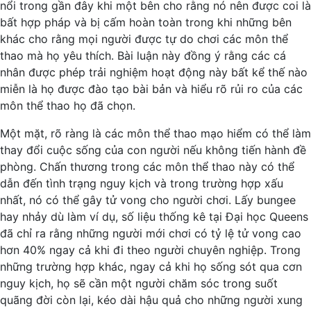
nổi trong gần đây khi một bên cho rằng nó nên được coi là
bất hợp pháp và bị cấm hoàn toàn trong khi những bên
khác cho rằng mọi người được tự do chơi các môn thể
thao mà họ yêu thích. Bài luận này đồng ý rằng các cá
nhân được phép trải nghiệm hoạt động này bất kể thế nào
miễn là họ được đào tạo bài bản và hiểu rõ rủi ro của các
môn thể thao họ đã chọn.
Một mặt, rõ ràng là các môn thể thao mạo hiểm có thể làm
thay đổi cuộc sống của con người nếu không tiến hành đề
phòng. Chấn thương trong các môn thể thao này có thể
dẫn đến tình trạng nguy kịch và trong trường hợp xấu
nhất, nó có thể gây tử vong cho người chơi. Lấy bungee
hay nhảy dù làm ví dụ, số liệu thống kê tại Đại học Queens
đã chỉ ra rằng những người mới chơi có tỷ lệ tử vong cao
hơn 40% ngay cả khi đi theo người chuyên nghiệp. Trong
những trường hợp khác, ngay cả khi họ sống sót qua cơn
nguy kịch, họ sẽ cần một người chăm sóc trong suốt
quãng đời còn lại, kéo dài hậu quả cho những người xung