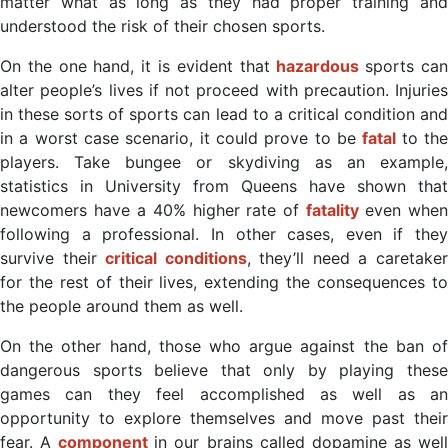
matter what as long as they had proper training and
understood the risk of their chosen sports.
On the one hand, it is evident that
hazardous
sports ca
alter people’s lives if not proceed with precaution. Injuries
in these sorts of sports can lead to a critical condition and
in a worst case scenario, it could prove to be
fatal
to th
players. Take bungee or skydiving as an example,
statistics in University from Queens have shown that
newcomers have a 40% higher rate of
fatality
even whe
following a professional. In other cases, even if they
survive their
critical conditions
, they’ll need a caretake
for the rest of their lives, extending the consequences to
the people around them as well.
On the other hand, those who argue against the ban of
dangerous sports believe that only by playing these
games can they feel accomplished as well as an
opportunity to explore themselves and move past their
fear. A
component
in our brains called dopamine as wel