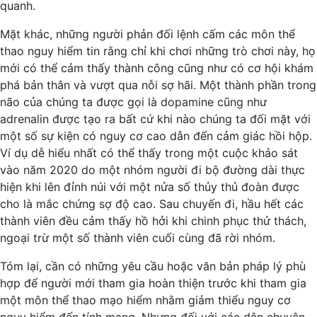
quanh.
Mặt khác, những người phản đối lệnh cấm các môn thể
thao nguy hiểm tin rằng chỉ khi chơi những trò chơi này, họ
mới có thể cảm thấy thành công cũng như có cơ hội khám
phá bản thân và vượt qua nỗi sợ hãi. Một thành phần trong
não của chúng ta được gọi là dopamine cũng như
adrenalin được tạo ra bất cứ khi nào chúng ta đối mặt với
một số sự kiện có nguy cơ cao dẫn đến cảm giác hồi hộp.
Ví dụ dễ hiểu nhất có thể thấy trong một cuộc khảo sát
vào năm 2020 do một nhóm người đi bộ đường dài thực
hiện khi lên đỉnh núi với một nửa số thủy thủ đoàn được
cho là mắc chứng sợ độ cao. Sau chuyến đi, hầu hết các
thành viên đều cảm thấy hồ hởi khi chinh phục thử thách,
ngoại trừ một số thành viên cuối cùng đã rời nhóm.
Tóm lại, cần có những yêu cầu hoặc văn bản pháp lý phù
hợp để người mới tham gia hoàn thiện trước khi tham gia
một môn thể thao mạo hiểm nhằm giảm thiểu nguy cơ
nguy hiểm đến tính mạng. Nhưng đối với các dân chuyên,