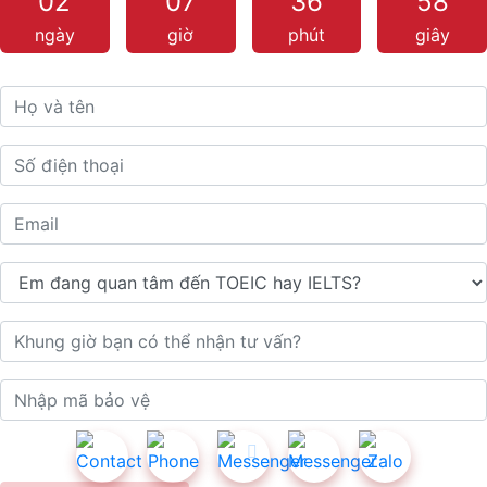
02
07
36
56
ngày
giờ
phút
giây