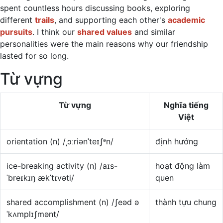
spent countless hours discussing books, exploring
different
trails
, and supporting each other's
academic
pursuits
. I think our
shared values
and similar
personalities were the main reasons why our friendship
lasted for so long.
Từ vựng
Từ vựng
Nghĩa tiếng
Việt
orientation (n) /ˌɔːriənˈteɪʃᵊn/
định hướng
ice-breaking activity (n) /aɪs-
hoạt động làm
ˈbreɪkɪŋ ækˈtɪvəti/
quen
shared accomplishment (n) /ʃeəd ə
thành tựu chung
ˈkʌmplɪʃmənt/