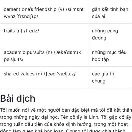
cement one’s friendship (v) /sɪˈmɛnt
gắn kết tình bạn
wʌnz ˈfrɛndʃɪp/
của ai
trails (n) /treɪlz/
những cung
đường
academic pursuits (n) /ˌækəˈdɛmɪk
những mục tiêu
pəˈsjuːts/
học tập
shared values (n) /ʃeəd ˈvæljuːz/
các giá trị
chung
Bài dịch
Tôi muốn nói về một người bạn đặc biệt mà tôi đã kết thân
trong những ngày đại học. Tên cô ấy là Linh. Tôi gặp cô ấy
trong tuần đầu tiên của khóa định hướng, trong một hoạt
động làm quen khá hỗn loạn. Chúng tôi được chia thành