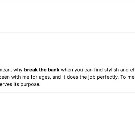
I mean, why
break the bank
when you can find stylish and ef
 been with me for ages, and it does the job perfectly. To m
serves its purpose.