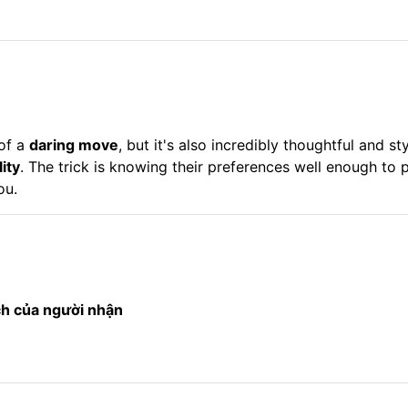
 of a
daring move
, but it's also incredibly thoughtful and sty
ity
. The trick is knowing their preferences well enough to p
ou.
ách của người nhận