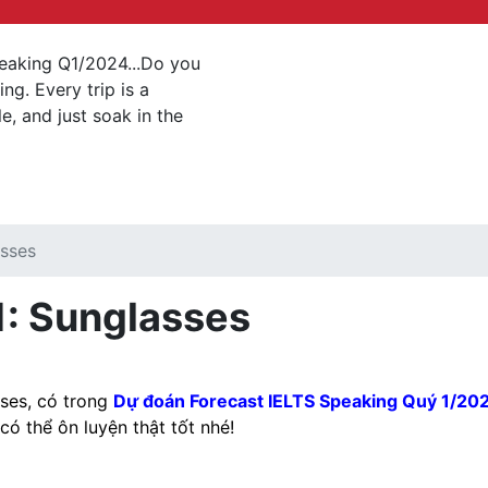
peaking Q1/2024...Do you
ng. Every trip is a
e, and just soak in the
asses
1: Sunglasses
sses, có trong
Dự đoán Forecast IELTS Speaking Quý 1/20
ó thể ôn luyện thật tốt nhé!