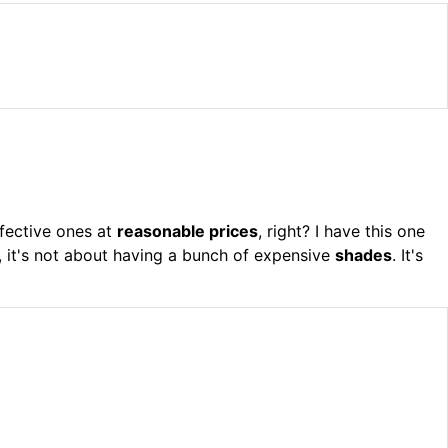
fective ones at
reasonable prices
, right? I have this one
e, it's not about having a bunch of expensive
shades
. It's