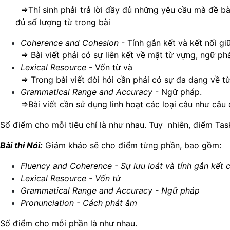
⇒Thí sinh phải trả lời đầy đủ những yêu cầu mà đề bài
đủ số lượng từ trong bài
Coherence and Cohesion
- Tính gắn kết và kết nối gi
⇒
Bài viết phải có sự liên kết về mặt từ vựng, ngữ ph
Lexical Resource
- Vốn từ và
⇒
Trong bài viết đòi hỏi cần phải có sự đa dạng về từ
Grammatical Range and Accuracy
- Ngữ pháp.
⇒Bài viết cần sử dụng linh hoạt các loại câu như câ
Số điểm cho mỗi tiêu chí là như nhau. Tuy nhiên, điểm Tas
Bài thi Nói:
Giám khảo sẽ cho điểm từng phần, bao gồm:
Fluency and Coherence - Sự lưu loát và tính gắn kết c
Lexical Resource - Vốn từ
Grammatical Range and Accuracy - Ngữ pháp
Pronunciation - Cách phát âm
Số điểm cho mỗi phần là như nhau.