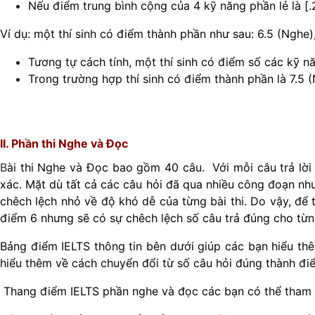
Nếu điểm trung bình cộng của 4 kỹ năng phần lẻ là [.25
Ví dụ: một thí sinh có điểm thành phần như sau: 6.5 (Nghe), 
Tương tự cách tính, một thí sinh có điểm số các kỹ năn
Trong trường hợp thí sinh có điểm thành phần là 7.5 (N
II. Phần thi Nghe và Đọc
B
ài thi Nghe và Đọc bao gồm 40 câu. Với mỗi câu trả lời 
xác. Mặt dù tất cả các câu hỏi đã qua nhiều công đoạn như:
chêch lệch nhỏ về độ khó dễ của từng bài thi. Do vậy, để 
điểm 6 nhưng sẽ có sự chêch lệch số câu trả đúng cho từng
Bảng điểm IELTS thông tin bên dưới giúp các bạn hiểu thê
hiểu thêm về cách chuyển đổi từ số câu hỏi đúng thành điể
Thang điểm IELTS phần nghe và đọc các bạn có thể tham 