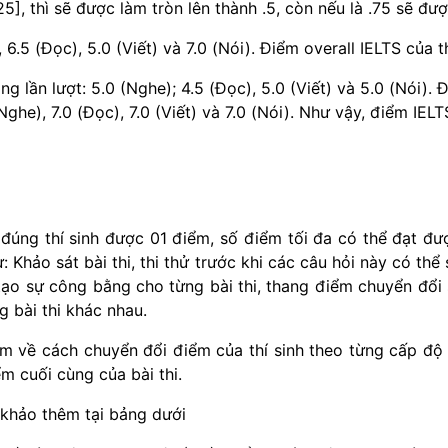
], thì sẽ được làm tròn lên thành .5, còn nếu là .75 sẽ đượ
6.5 (Đọc), 5.0 (Viết) và 7.0 (Nói). Điểm overall IELTS của th
g lần lượt: 5.0 (Nghe); 4.5 (Đọc), 5.0 (Viết) và 5.0 (Nói). 
ghe), 7.0 (Đọc), 7.0 (Viết) và 7.0 (Nói). Như vậy, điểm IELTS
đúng thí sinh được 01 điểm, số điểm tối đa có thể đạt đượ
 Khảo sát bài thi, thi thử trước khi các câu hỏi này có thể
tạo sự công bằng cho từng bài thi, thang điểm chuyển đổi s
 bài thi khác nhau.
m về cách chuyển đổi điểm của thí sinh theo từng cấp độ 
m cuối cùng của bài thi.
khảo thêm tại bảng dưới