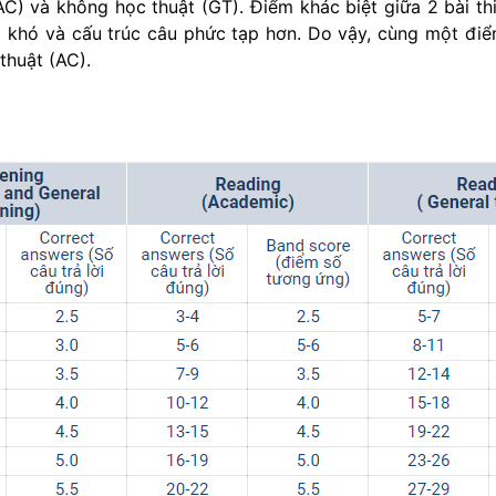
C) và không học thuật (GT). Điểm khác biệt giữa 2 bài thi
ng khó và cấu trúc câu phức tạp hơn. Do vậy, cùng một điể
thuật (AC).