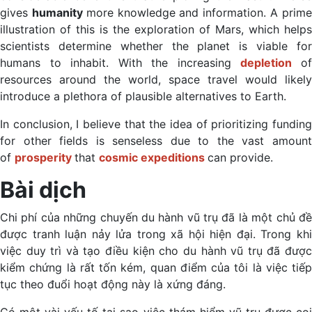
gives
humanity
more knowledge and information. A prim
illustration of this is the exploration of Mars, which helps
scientists determine whether the planet is viable for
humans to inhabit. With the increasing
depletion
o
resources around the world, space travel would likely
introduce a plethora of plausible alternatives to Earth.
In conclusion, I believe that the idea of prioritizing funding
for other fields is senseless due to the vast amount
of
prosperity
that
cosmic expeditions
can provide.
Bài dịch
Chi phí của những chuyến du hành vũ trụ đã là một chủ đề
được tranh luận nảy lửa trong xã hội hiện đại. Trong khi
việc duy trì và tạo điều kiện cho du hành vũ trụ đã được
kiểm chứng là rất tốn kém, quan điểm của tôi là việc tiếp
tục theo đuổi hoạt động này là xứng đáng.
Có một vài yếu tố tại sao việc thám hiểm vũ trụ được coi