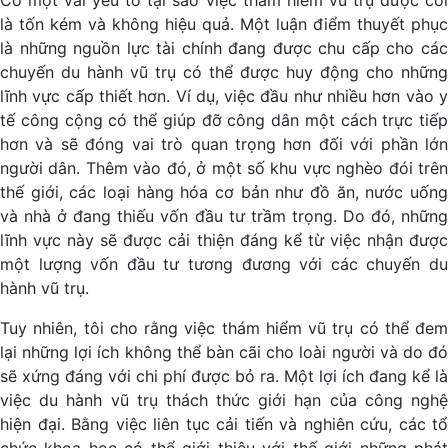
là tốn kém và không hiệu quả. Một luận điểm thuyết phục
là những nguồn lực tài chính đang được chu cấp cho các
chuyến du hành vũ trụ có thể được huy động cho những
lĩnh vực cấp thiết hơn. Ví dụ, việc đầu như nhiều hơn vào y
tế công cộng có thể giúp đỡ công dân một cách trực tiếp
hơn và sẽ đóng vai trò quan trọng hơn đối với phần lớn
người dân. Thêm vào đó, ở một số khu vực nghèo đói trên
thế giới, các loại hàng hóa cơ bản như đồ ăn, nước uống
và nhà ở đang thiếu vốn đầu tư trầm trọng. Do đó, những
lĩnh vực này sẽ được cải thiện đáng kể từ việc nhận được
một lượng vốn đầu tư tương đương với các chuyến du
hành vũ trụ.
Tuy nhiên, tôi cho rằng việc thám hiểm vũ trụ có thể đem
lại những lợi ích không thể bàn cãi cho loài người và do đó
sẽ xứng đáng với chi phí được bỏ ra. Một lợi ích đang kể là
việc du hành vũ trụ thách thức giới hạn của công nghệ
hiện đại. Bằng việc liên tục cải tiến và nghiên cứu, các tổ
chức khoa học có thể giới thiệu với thế giới những phát