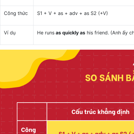
Công thức
S1 + V + as + adv + as S2 (+V)
Ví dụ
He runs
as quickly as
his friend. (Anh ấy 