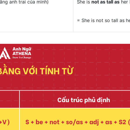
ằng anh trai của mình)
She is
not as tall as
her 
= She is not so tall as h