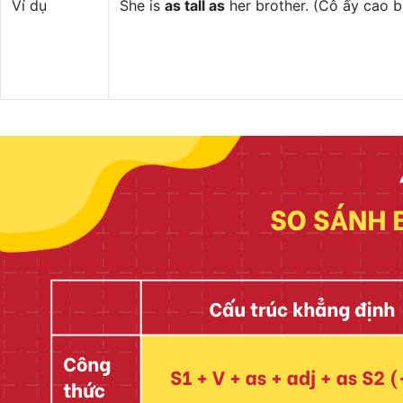
Ví dụ
She is
as tall as
her brother. (Cô ấy cao b