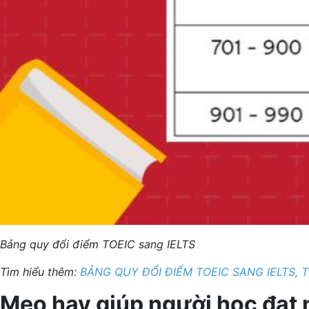
Bảng quy đổi điểm TOEIC sang IELTS
Tìm hiểu thêm:
BẢNG QUY ĐỔI ĐIỂM TOEIC SANG IELTS, T
Mẹo hay giúp người học đạt