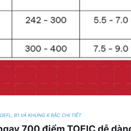
OEFL, B1 VÀ KHUNG 6 BẬC CHI TIẾT
 ngay 700 điểm TOEIC dễ dàn