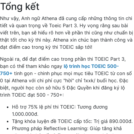
Tổng kết
Như vậy, Anh ngữ Athena đã cung cấp những thông tin chi
tiết và quan trọng về Toeic Part 3. Hy vọng rằng sau bài
viết trên, bạn sẽ hiểu rõ hơn về phần thi cũng như chuẩn bị
thật tốt cho kỳ thi này. Athena xin chúc bạn thành công và
đạt điểm cao trong kỳ thi TOEIC sắp tới!
Ngoài ra, để đạt điểm cao trong phần thi TOEIC Part 3,
bạn có thể tham khảo ngay ​​
lộ trình học TOEIC 500-
750+
tinh gọn - chinh phục mọi mục tiêu TOEIC từ con số
0 tại Athena với chi phí cực "hời" chỉ 1xxk/ buổi học. Đặc
biệt, người học còn sở hữu 5 Đặc Quyền khi đăng ký lộ
trình TOEIC đạt 500 - 750+:
Hỗ trợ 75% lệ phí thi TOEIC: Tương đương
1.000.000đ.
Tặng khóa luyện đề TOEIC cấp tốc: Trị giá 890.000đ.
Phương pháp Reflective Learning: Giúp tăng khả