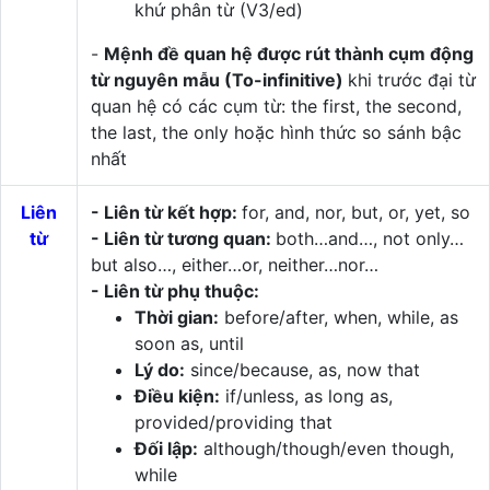
khứ phân từ (V3/ed)
-
Mệnh đề quan hệ được rút thành cụm động
từ nguyên mẫu (To-infinitive)
khi trước đại từ
quan hệ có các cụm từ: the first, the second,
the last, the only hoặc hình thức so sánh bậc
nhất
Liên
- Liên từ kết hợp:
for, and, nor, but, or, yet, so
từ
- Liên từ tương quan:
both…and…, not only…
but also…, either…or, neither…nor…
- Liên từ phụ thuộc:
Thời gian:
before/after, when, while, as
soon as, until
Lý do:
since/because, as, now that
Điều kiện:
if/unless, as long as,
provided/providing that
Đối lập:
although/though/even though,
while