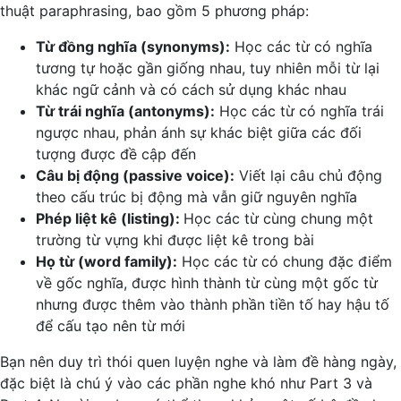
thuật paraphrasing, bao gồm 5 phương pháp:
Từ đồng nghĩa (synonyms):
Học các từ có nghĩa
tương tự hoặc gần giống nhau, tuy nhiên mỗi từ lại
khác ngữ cảnh và có cách sử dụng khác nhau
Từ trái nghĩa (antonyms):
Học các từ có nghĩa trái
ngược nhau, phản ánh sự khác biệt giữa các đối
tượng được đề cập đến
Câu bị động (passive voice):
Viết lại câu chủ động
theo cấu trúc bị động mà vẫn giữ nguyên nghĩa
Phép liệt kê (listing):
Học các từ cùng chung một
trường từ vựng khi được liệt kê trong bài
Họ từ (word family):
Học các từ có chung đặc điểm
về gốc nghĩa, được hình thành từ cùng một gốc từ
nhưng được thêm vào thành phần tiền tố hay hậu tố
để cấu tạo nên từ mới
Bạn nên duy trì thói quen luyện nghe và làm đề hàng ngày,
đặc biệt là chú ý vào các phần nghe khó như Part 3 và