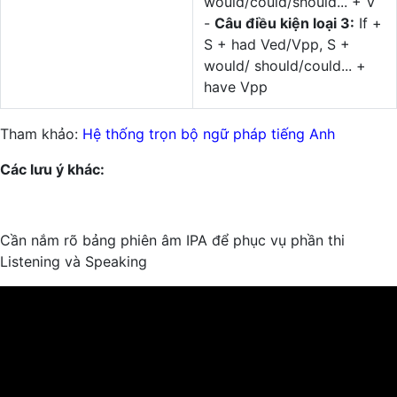
would/could/should... + V
-
Câu điều kiện loại 3:
If +
S + had Ved/Vpp, S +
would/ should/could... +
have Vpp
Tham khảo:
Hệ thống trọn bộ ngữ pháp tiếng Anh
Các lưu ý khác:
Cần nắm rõ bảng phiên âm IPA để phục vụ phần thi
Listening và Speaking