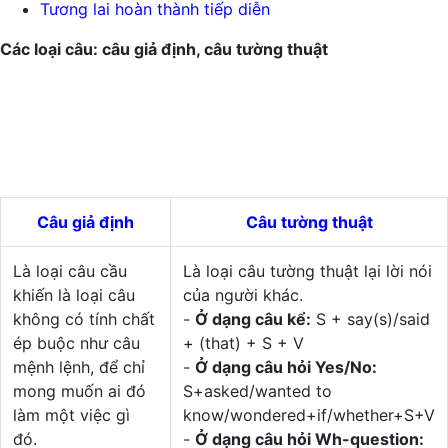
Tương lai hoàn thành tiếp diễn
Các loại câu: câu giả định, câu tường thuật
Câu giả định
Câu tường thuật
Là loại câu cầu
Là loại câu tường thuật lại lời nói
khiến là loại câu
của người khác.
không có tính chất
-
Ở dạng câu kể:
S + say(s)/said
ép buộc như câu
+ (that) + S + V
mệnh lệnh, để chỉ
-
Ở dạng câu hỏi Yes/No:
mong muốn ai đó
S+asked/wanted to
làm một việc gì
know/wondered+if/whether+S+V
đó.
-
Ở dạng câu hỏi Wh-question: