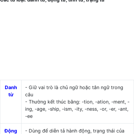
Danh
- Giữ vai trò là chủ ngữ hoặc tân ngữ trong
từ
câu
- Thường kết thúc bằng: -tion, -ation, -ment, -
ing, -age, -ship, -ism, -ity, -ness, -or, -er, -ant,
-ee
Động
- Dùng để diễn tả hành động, trạng thái của