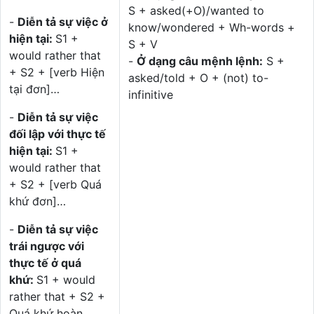
S + asked(+O)/wanted to
-
Diễn tả sự việc ở
know/wondered + Wh-words +
hiện tại:
S1 +
S + V
would rather that
-
Ở dạng câu mệnh lệnh:
S +
+ S2 + [verb Hiện
asked/told + O + (not) to-
tại đơn]…
infinitive
-
Diễn tả sự việc
đối lập với thực tế
hiện tại:
S1 +
would rather that
+ S2 + [verb Quá
khứ đơn]…
-
Diễn tả sự việc
trái ngược với
thực tế ở quá
khứ:
S1 + would
rather that + S2 +
Quá khứ hoàn