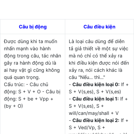
Câu bị động
Câu điều kiện
Được dùng khi ta muốn
Là loại câu dùng để diễn
nhấn mạnh vào hành
tả giả thiết về một sự việc
động trong câu, tác nhân
mà nó chỉ có thể xảy ra
gây ra hành động dù là
khi điều kiện được nói đến
ai hay vật gì cũng không
xảy ra, nói cách khác là
quá quan trọng.
câu "Nếu... thì..."
Cấu trúc: - Câu chủ
-
Câu điều kiện loại 0:
If +
động: S + V + O - Câu bị
S + V(s,es), S + V(s,es)
động: S + be + Vpp +
-
Câu điều kiện loại 1:
If +
(by + O)
S + V(s,es), S +
will/can/may/shall + V
-
Câu điều kiện loại 2:
If +
S + Ved/Vp, S +